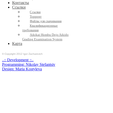
Контакты
Ссылки
Ссылки
Торрент
Файлы для скачивания
Квалификационные
требования
Aikikai Hombu Dojo Aikido
Grading Examination System
Карта
© Copyright 2012 Igor Zacharevich
..:: Development ::..
Programming: Nikolay Stefantsiv
Design: Maria Kostyleva