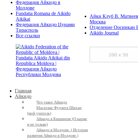
Федерация Айкидо в
Молдове
Fundatia Romana de Aikido
Айки Клуб В. Матвеев
Aikikai
Москва
Федерация Айкидо Цунами
Отделение Оосинкан 
Тирасполь
Aikido Journal
Все ссылки
Главная
Айкидо
Что такое Айкидо
Масатаке Фудзита Шихан
(мой учитель)
Айкидо в Кишиневе (О карме
и не только)
Айкидо в Молдове. ( История
развития Айкидо в Молдове.)