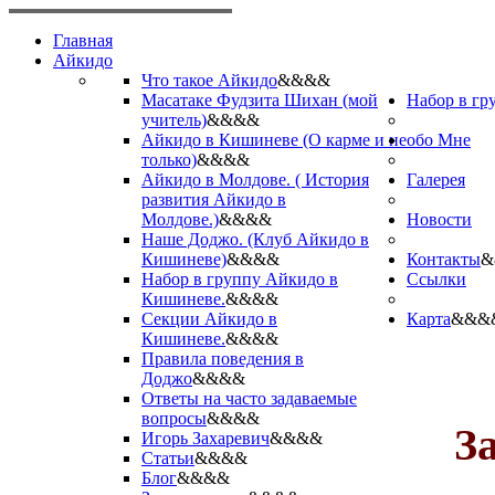
Главная
Айкидо
Что такое Айкидо
&&&&
Масатаке Фудзита Шихан (мой
Набор в гр
учитель)
&&&&
Айкидо в Кишиневе (О карме и не
обо Мне
только)
&&&&
Айкидо в Молдове. ( История
Галерея
развития Айкидо в
Молдове.)
&&&&
Новости
Наше Доджо. (Клуб Айкидо в
Кишиневе)
&&&&
Контакты
&
Набор в группу Айкидо в
Ссылки
Кишиневе.
&&&&
Секции Айкидо в
Карта
&&&
Кишиневе.
&&&&
Правила поведения в
Доджо
&&&&
Ответы на часто задаваемые
вопросы
&&&&
З
Игорь Захаревич
&&&&
Статьи
&&&&
Блог
&&&&