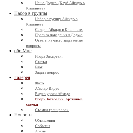
Наше Доджо. (Клуб Айкидо в
Кишиневе)
Набор в группы
Набор в группу Айкидо в
Кишиневе.
Секции Айкидо в Кишиневе.
Правила поведения в Доджо
Ответы на часто задаваемые
вопросы
обо Мне
Игорь Захаревич
Статьи
Блог
Задать вопрос
Галерея
Фото
Айкидо Видео
Видео уроки Айкидо
Игорь Захаревич. Архивные
съемки
Съемки тренировок.
Новости
Объявления
События
Архив