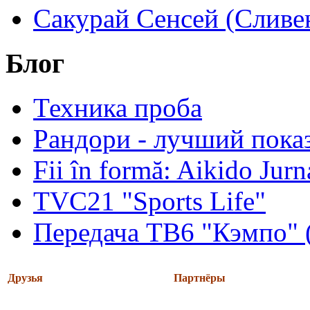
Сакурай Сенсей (Сливен
Блог
Техника проба
Рандори - лучший показ
Fii în formă: Aikido Jur
TVC21 "Sports Life"
Передача ТВ6 "Кэмпо" 
Друзья
Партнёры