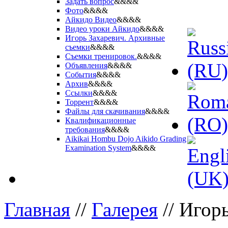
Задать вопрос
&&&&
Фото
&&&&
Айкидо Видео
&&&&
Видео уроки Айкидо
&&&&
Игорь Захаревич. Архивные
съемки
&&&&
Съемки тренировок.
&&&&
Объявления
&&&&
События
&&&&
Архив
&&&&
Ссылки
&&&&
Торрент
&&&&
Файлы для скачивания
&&&&
Квалификационные
требования
&&&&
Aikikai Hombu Dojo Aikido Grading
Examination System
&&&&
Главная
//
Галерея
//
Игорь