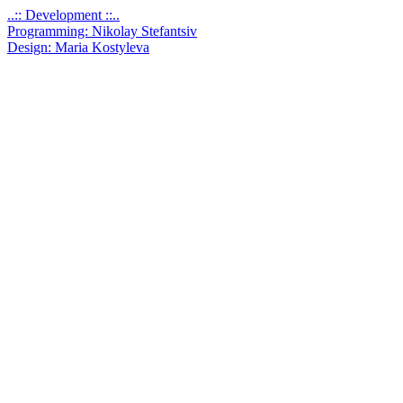
..:: Development ::..
Programming: Nikolay Stefantsiv
Design: Maria Kostyleva