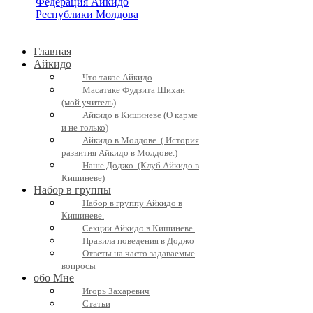
Главная
Айкидо
Что такое Айкидо
Масатаке Фудзита Шихан
(мой учитель)
Айкидо в Кишиневе (О карме
и не только)
Айкидо в Молдове. ( История
развития Айкидо в Молдове.)
Наше Доджо. (Клуб Айкидо в
Кишиневе)
Набор в группы
Набор в группу Айкидо в
Кишиневе.
Секции Айкидо в Кишиневе.
Правила поведения в Доджо
Ответы на часто задаваемые
вопросы
обо Мне
Игорь Захаревич
Статьи