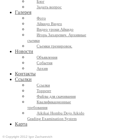
Блог
Задать вопрос
Галерея
Фото
Айкидо Видео
Видео уроки Айкидо
Игорь Захаревич. Архивные
съемки
Съемки тренировок.
Новости
Объявления
События
Архив
Контакты
Ссылки
Ссылки
Торрент
Файлы для скачивания
Квалификационные
требования
Aikikai Hombu Dojo Aikido
Grading Examination System
Карта
© Copyright 2012 Igor Zacharevich