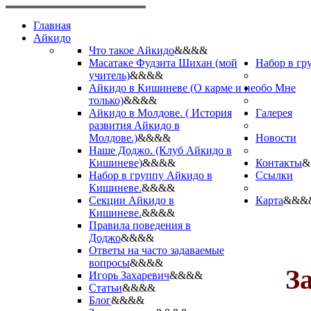
Главная
Айкидо
Что такое Айкидо
&&&&
Масатаке Фудзита Шихан (мой
Набор в гр
учитель)
&&&&
Айкидо в Кишиневе (О карме и не
обо Мне
только)
&&&&
Айкидо в Молдове. ( История
Галерея
развития Айкидо в
Молдове.)
&&&&
Новости
Наше Доджо. (Клуб Айкидо в
Кишиневе)
&&&&
Контакты
&
Набор в группу Айкидо в
Ссылки
Кишиневе.
&&&&
Секции Айкидо в
Карта
&&&
Кишиневе.
&&&&
Правила поведения в
Доджо
&&&&
Ответы на часто задаваемые
вопросы
&&&&
З
Игорь Захаревич
&&&&
Статьи
&&&&
Блог
&&&&