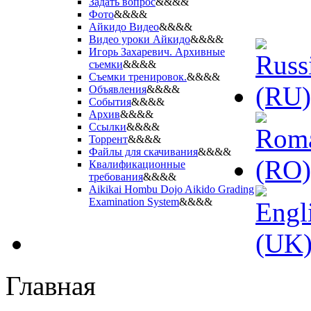
Задать вопрос
&&&&
Фото
&&&&
Айкидо Видео
&&&&
Видео уроки Айкидо
&&&&
Игорь Захаревич. Архивные
съемки
&&&&
Съемки тренировок.
&&&&
Объявления
&&&&
События
&&&&
Архив
&&&&
Ссылки
&&&&
Торрент
&&&&
Файлы для скачивания
&&&&
Квалификационные
требования
&&&&
Aikikai Hombu Dojo Aikido Grading
Examination System
&&&&
Главная