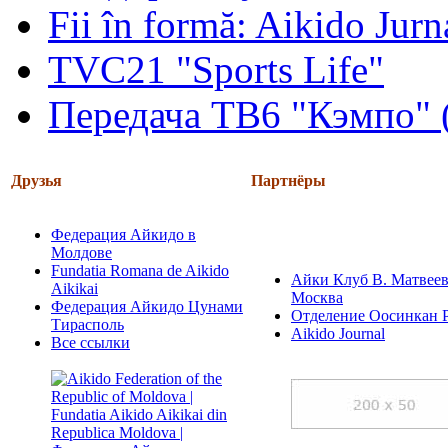
Fii în formă: Aikido Jur
TVC21 "Sports Life"
Передача ТВ6 "Кэмпо" 
Друзья
Партнёры
Федерация Айкидо в
Молдове
Fundatia Romana de Aikido
Айки Клуб В. Матвеев
Aikikai
Москва
Федерация Айкидо Цунами
Отделение Оосинкан 
Тирасполь
Aikido Journal
Все ссылки