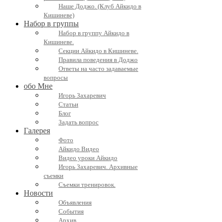
Наше Доджо. (Клуб Айкидо в
Кишиневе)
Набор в группы
Набор в группу Айкидо в
Кишиневе.
Секции Айкидо в Кишиневе.
Правила поведения в Доджо
Ответы на часто задаваемые
вопросы
обо Мне
Игорь Захаревич
Статьи
Блог
Задать вопрос
Галерея
Фото
Айкидо Видео
Видео уроки Айкидо
Игорь Захаревич. Архивные
съемки
Съемки тренировок.
Новости
Объявления
События
Архив