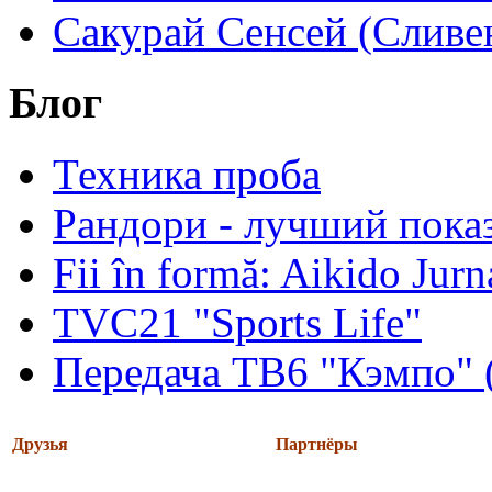
Сакурай Сенсей (Сливен
Блог
Техника проба
Рандори - лучший показ
Fii în formă: Aikido Jur
TVC21 "Sports Life"
Передача ТВ6 "Кэмпо" 
Друзья
Партнёры