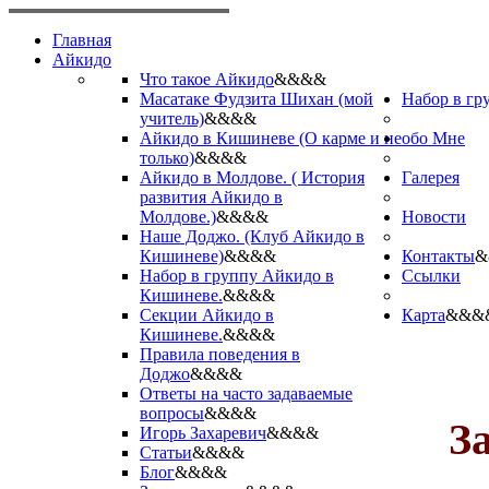
Главная
Айкидо
Что такое Айкидо
&&&&
Масатаке Фудзита Шихан (мой
Набор в гр
учитель)
&&&&
Айкидо в Кишиневе (О карме и не
обо Мне
только)
&&&&
Айкидо в Молдове. ( История
Галерея
развития Айкидо в
Молдове.)
&&&&
Новости
Наше Доджо. (Клуб Айкидо в
Кишиневе)
&&&&
Контакты
&
Набор в группу Айкидо в
Ссылки
Кишиневе.
&&&&
Секции Айкидо в
Карта
&&&
Кишиневе.
&&&&
Правила поведения в
Доджо
&&&&
Ответы на часто задаваемые
вопросы
&&&&
З
Игорь Захаревич
&&&&
Статьи
&&&&
Блог
&&&&