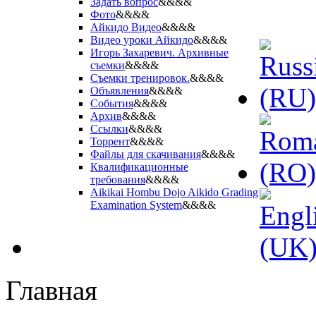
Задать вопрос
&&&&
Фото
&&&&
Айкидо Видео
&&&&
Видео уроки Айкидо
&&&&
Игорь Захаревич. Архивные
съемки
&&&&
Съемки тренировок.
&&&&
Объявления
&&&&
События
&&&&
Архив
&&&&
Ссылки
&&&&
Торрент
&&&&
Файлы для скачивания
&&&&
Квалификационные
требования
&&&&
Aikikai Hombu Dojo Aikido Grading
Examination System
&&&&
Главная