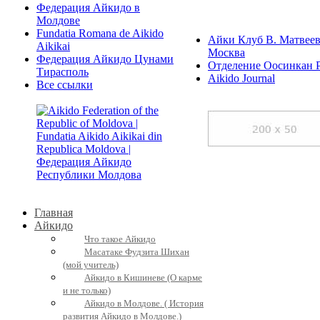
Федерация Айкидо в
Молдове
Fundatia Romana de Aikido
Айки Клуб В. Матвеев
Aikikai
Москва
Федерация Айкидо Цунами
Отделение Оосинкан 
Тирасполь
Aikido Journal
Все ссылки
Главная
Айкидо
Что такое Айкидо
Масатаке Фудзита Шихан
(мой учитель)
Айкидо в Кишиневе (О карме
и не только)
Айкидо в Молдове. ( История
развития Айкидо в Молдове.)