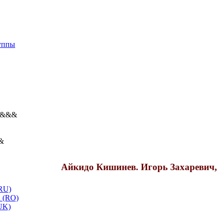
уппы
&&&
&
Айкидо Кишинев. Игорь Захаревич,