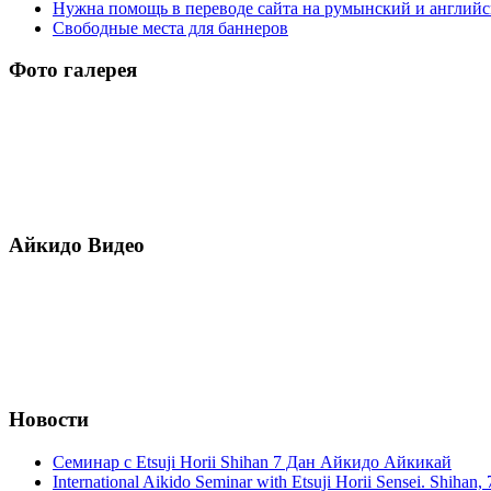
Нужна помощь в переводе сайта на румынский и англий
Свободные места для баннеров
Фото галерея
Айкидо Видео
Новости
Семинар с Etsuji Horii Shihan 7 Дан Айкидо Айкикай
International Aikido Seminar with Etsuji Horii Sensei. Shihan