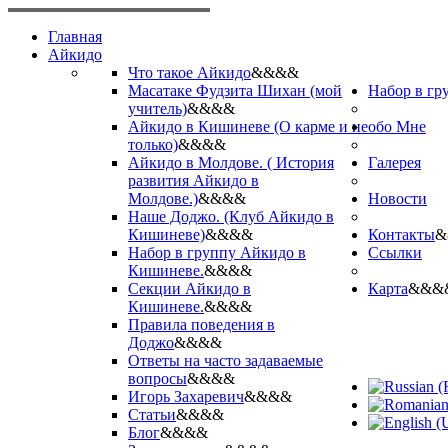
Главная
Айкидо
Что такое Айкидо
&&&&
Масатаке Фудзита Шихан (мой
Набор в гр
учитель)
&&&&
Айкидо в Кишиневе (О карме и не
обо Мне
только)
&&&&
Айкидо в Молдове. ( История
Галерея
развития Айкидо в
Молдове.)
&&&&
Новости
Наше Доджо. (Клуб Айкидо в
Кишиневе)
&&&&
Контакты
&
Набор в группу Айкидо в
Ссылки
Кишиневе.
&&&&
Секции Айкидо в
Карта
&&&
Кишиневе.
&&&&
Правила поведения в
Доджо
&&&&
Ответы на часто задаваемые
вопросы
&&&&
Игорь Захаревич
&&&&
Статьи
&&&&
Блог
&&&&