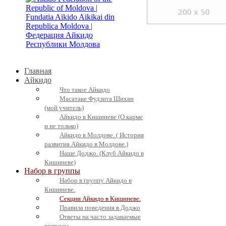
Главная
Айкидо
Что такое Айкидо
Масатаке Фудзита Шихан
(мой учитель)
Айкидо в Кишиневе (О карме
и не только)
Айкидо в Молдове. ( История
развития Айкидо в Молдове.)
Наше Доджо. (Клуб Айкидо в
Кишиневе)
Набор в группы
Набор в группу Айкидо в
Кишиневе.
Секции Айкидо в Кишиневе.
Правила поведения в Доджо
Ответы на часто задаваемые