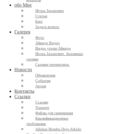
вопросы
обо Мне
Игорь Захаревич
Статьи
Блог
Задать вопрос
Галерея
Фото
Айкидо Видео
Видео уроки Айкидо
Игорь Захаревич. Архивные
съемки
Съемки тренировок.
Новости
Объявления
События
Архив
Контакты
Ссылки
Ссылки
Торрент
Файлы для скачивания
Квалификационные
требования
Aikikai Hombu Dojo Aikido