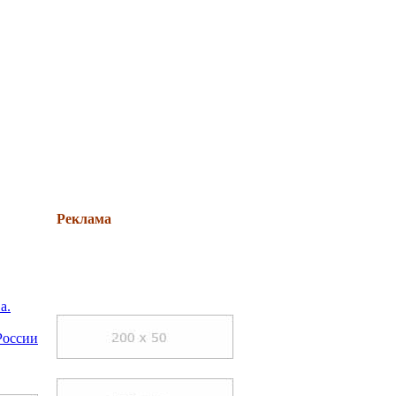
Реклама
а.
России