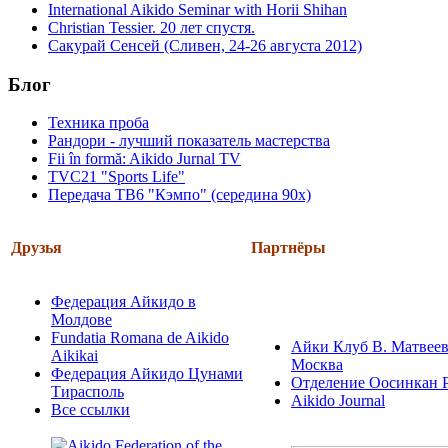
International Aikido Seminar with Horii Shihan
Christian Tessier. 20 лет спустя.
Сакурай Сенсей (Сливен, 24-26 августа 2012)
Блог
Техника проба
Рандори - лучший показатель мастерства
Fii în formă: Aikido Jurnal TV
TVC21 "Sports Life"
Передача ТВ6 "Кэмпо" (середина 90х)
Друзья
Партнёры
Федерация Айкидо в
Молдове
Fundatia Romana de Aikido
Айки Клуб В. Матвеев
Aikikai
Москва
Федерация Айкидо Цунами
Отделение Оосинкан 
Тирасполь
Aikido Journal
Все ссылки