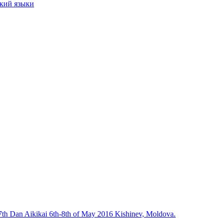
ский языки
, 7th Dan Aikikai 6th-8th of May 2016 Kishinev, Moldova.