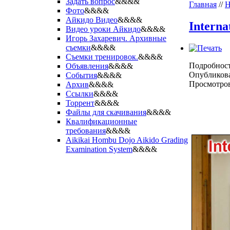
Задать вопрос
&&&&
Главная
//
Н
Фото
&&&&
Айкидо Видео
&&&&
Interna
Видео уроки Айкидо
&&&&
Игорь Захаревич. Архивные
съемки
&&&&
Съемки тренировок.
&&&&
Подробнос
Объявления
&&&&
Опубликова
События
&&&&
Просмотров
Архив
&&&&
Ссылки
&&&&
Торрент
&&&&
Файлы для скачивания
&&&&
Квалификационные
требования
&&&&
Aikikai Hombu Dojo Aikido Grading
Examination System
&&&&