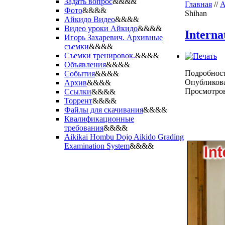
Задать вопрос
&&&&
Главная
//
А
Фото
&&&&
Shihan
Айкидо Видео
&&&&
Видео уроки Айкидо
&&&&
Interna
Игорь Захаревич. Архивные
съемки
&&&&
Съемки тренировок.
&&&&
Объявления
&&&&
Подробнос
События
&&&&
Опубликова
Архив
&&&&
Просмотров
Ссылки
&&&&
Торрент
&&&&
Файлы для скачивания
&&&&
Квалификационные
требования
&&&&
Aikikai Hombu Dojo Aikido Grading
Examination System
&&&&