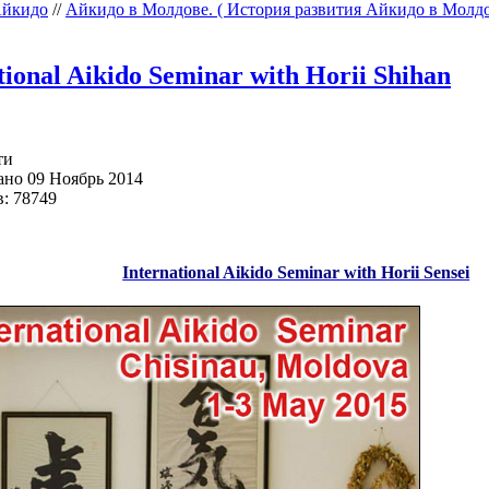
йкидо
//
Айкидо в Молдове. ( История развития Айкидо в Молдо
tional Aikido Seminar with Horii Shihan
ти
но 09 Ноябрь 2014
: 78749
International Aikido Seminar with Horii Sensei