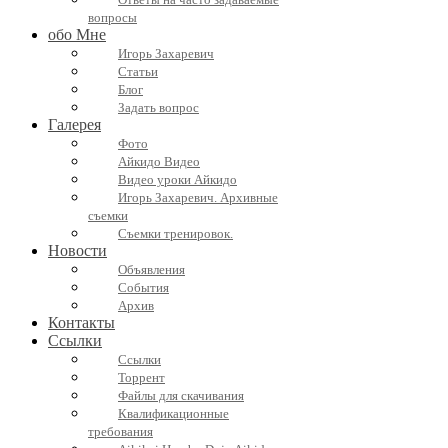
Ответы на часто задаваемые
вопросы
обо Мне
Игорь Захаревич
Статьи
Блог
Задать вопрос
Галерея
Фото
Айкидо Видео
Видео уроки Айкидо
Игорь Захаревич. Архивные
съемки
Съемки тренировок.
Новости
Объявления
События
Архив
Контакты
Ссылки
Ссылки
Торрент
Файлы для скачивания
Квалификационные
требования