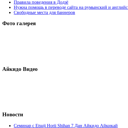
Правила поведения в Додзё
Нужна помощь в переводе сайта на румынский и англий
Свободные места для баннеров
Фото галерея
Айкидо Видео
Новости
Семинар с Etsuji Horii Shihan 7 Дан Айкидо Айкикай