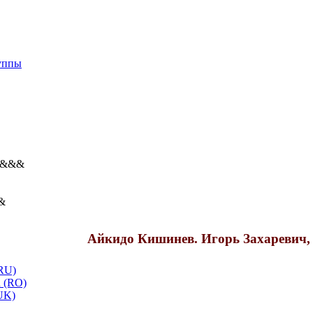
уппы
&&&
&
Айкидо Кишинев. Игорь Захаревич,