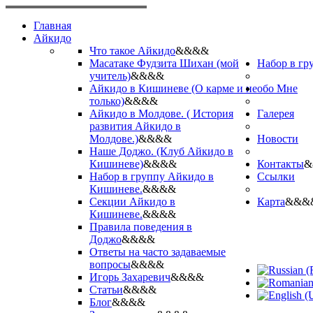
Главная
Айкидо
Что такое Айкидо
&&&&
Масатаке Фудзита Шихан (мой
Набор в гр
учитель)
&&&&
Айкидо в Кишиневе (О карме и не
обо Мне
только)
&&&&
Айкидо в Молдове. ( История
Галерея
развития Айкидо в
Молдове.)
&&&&
Новости
Наше Доджо. (Клуб Айкидо в
Кишиневе)
&&&&
Контакты
&
Набор в группу Айкидо в
Ссылки
Кишиневе.
&&&&
Секции Айкидо в
Карта
&&&
Кишиневе.
&&&&
Правила поведения в
Доджо
&&&&
Ответы на часто задаваемые
вопросы
&&&&
Игорь Захаревич
&&&&
Статьи
&&&&
Блог
&&&&