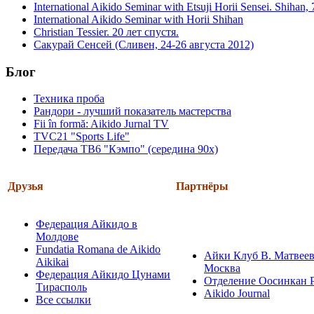
International Aikido Seminar with Etsuji Horii Sensei. Shihan
International Aikido Seminar with Horii Shihan
Christian Tessier. 20 лет спустя.
Сакурай Сенсей (Сливен, 24-26 августа 2012)
Блог
Техника проба
Рандори - лучший показатель мастерства
Fii în formă: Aikido Jurnal TV
TVC21 "Sports Life"
Передача ТВ6 "Кэмпо" (середина 90х)
Друзья
Партнёры
Федерация Айкидо в
Молдове
Fundatia Romana de Aikido
Айки Клуб В. Матвеев
Aikikai
Москва
Федерация Айкидо Цунами
Отделение Оосинкан 
Тирасполь
Aikido Journal
Все ссылки