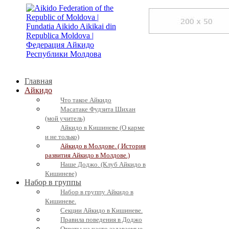
Главная
Айкидо
Что такое Айкидо
Масатаке Фудзита Шихан
(мой учитель)
Айкидо в Кишиневе (О карме
и не только)
Айкидо в Молдове. ( История
развития Айкидо в Молдове.)
Наше Доджо. (Клуб Айкидо в
Кишиневе)
Набор в группы
Набор в группу Айкидо в
Кишиневе.
Секции Айкидо в Кишиневе.
Правила поведения в Доджо