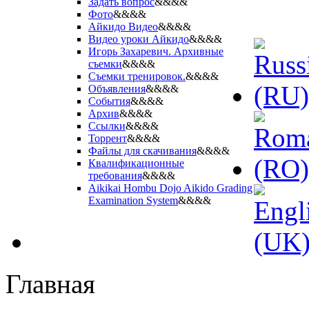
Задать вопрос
&&&&
Фото
&&&&
Айкидо Видео
&&&&
Видео уроки Айкидо
&&&&
Игорь Захаревич. Архивные
съемки
&&&&
Съемки тренировок.
&&&&
Объявления
&&&&
События
&&&&
Архив
&&&&
Ссылки
&&&&
Торрент
&&&&
Файлы для скачивания
&&&&
Квалификационные
требования
&&&&
Aikikai Hombu Dojo Aikido Grading
Examination System
&&&&
Главная