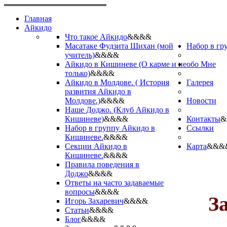
Главная
Айкидо
Что такое Айкидо
&&&&
Масатаке Фудзита Шихан (мой
Набор в гр
учитель)
&&&&
Айкидо в Кишиневе (О карме и не
обо Мне
только)
&&&&
Айкидо в Молдове. ( История
Галерея
развития Айкидо в
Молдове.)
&&&&
Новости
Наше Доджо. (Клуб Айкидо в
Кишиневе)
&&&&
Контакты
&
Набор в группу Айкидо в
Ссылки
Кишиневе.
&&&&
Секции Айкидо в
Карта
&&&
Кишиневе.
&&&&
Правила поведения в
Доджо
&&&&
Ответы на часто задаваемые
вопросы
&&&&
З
Игорь Захаревич
&&&&
Статьи
&&&&
Блог
&&&&