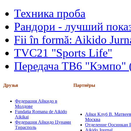
Техника проба
Рандори - лучший показ
Fii în formă: Aikido Jur
TVC21 "Sports Life"
Передача ТВ6 "Кэмпо" 
Друзья
Партнёры
Федерация Айкидо в
Молдове
Fundatia Romana de Aikido
Айки Клуб В. Матвеев
Aikikai
Москва
Федерация Айкидо Цунами
Отделение Оосинкан 
Тирасполь
Aikido Journal