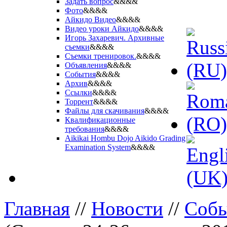
Задать вопрос
&&&&
Фото
&&&&
Айкидо Видео
&&&&
Видео уроки Айкидо
&&&&
Игорь Захаревич. Архивные
съемки
&&&&
Съемки тренировок.
&&&&
Объявления
&&&&
События
&&&&
Архив
&&&&
Ссылки
&&&&
Торрент
&&&&
Файлы для скачивания
&&&&
Квалификационные
требования
&&&&
Aikikai Hombu Dojo Aikido Grading
Examination System
&&&&
Главная
//
Новости
//
Соб