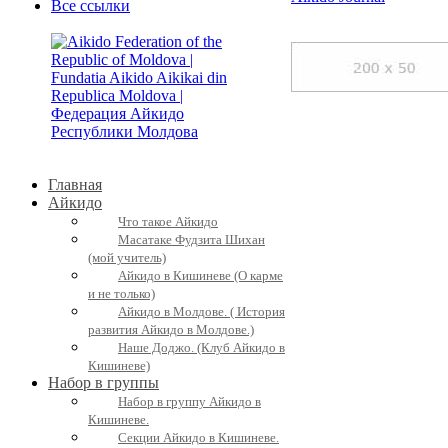
Все ссылки
Главная
Айкидо
Что такое Айкидо
Масатаке Фудзита Шихан
(мой учитель)
Айкидо в Кишиневе (О карме
и не только)
Айкидо в Молдове. ( История
развития Айкидо в Молдове.)
Наше Доджо. (Клуб Айкидо в
Кишиневе)
Набор в группы
Набор в группу Айкидо в
Кишиневе.
Секции Айкидо в Кишиневе.