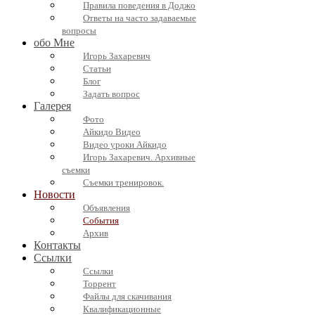
Правила поведения в Доджо
Ответы на часто задаваемые
вопросы
обо Мне
Игорь Захаревич
Статьи
Блог
Задать вопрос
Галерея
Фото
Айкидо Видео
Видео уроки Айкидо
Игорь Захаревич. Архивные
съемки
Съемки тренировок.
Новости
Объявления
События
Архив
Контакты
Ссылки
Ссылки
Торрент
Файлы для скачивания
Квалификационные