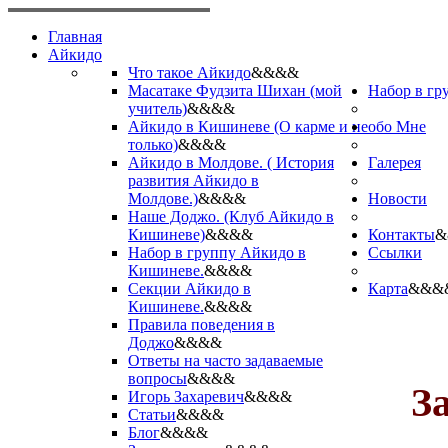
Главная
Айкидо
Что такое Айкидо
&&&&
Масатаке Фудзита Шихан (мой
Набор в гр
учитель)
&&&&
Айкидо в Кишиневе (О карме и не
обо Мне
только)
&&&&
Айкидо в Молдове. ( История
Галерея
развития Айкидо в
Молдове.)
&&&&
Новости
Наше Доджо. (Клуб Айкидо в
Кишиневе)
&&&&
Контакты
&
Набор в группу Айкидо в
Ссылки
Кишиневе.
&&&&
Секции Айкидо в
Карта
&&&
Кишиневе.
&&&&
Правила поведения в
Доджо
&&&&
Ответы на часто задаваемые
вопросы
&&&&
З
Игорь Захаревич
&&&&
Статьи
&&&&
Блог
&&&&