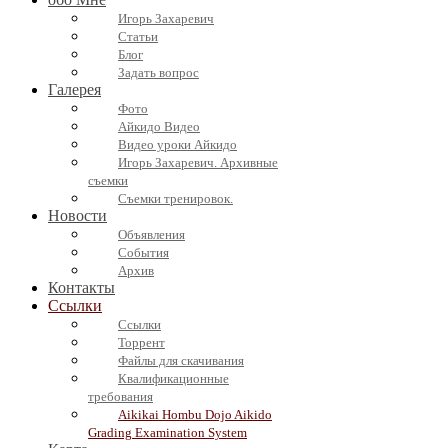
Игорь Захаревич
Статьи
Блог
Задать вопрос
Галерея
Фото
Айкидо Видео
Видео уроки Айкидо
Игорь Захаревич. Архивные
съемки
Съемки тренировок.
Новости
Объявления
События
Архив
Контакты
Ссылки
Ссылки
Торрент
Файлы для скачивания
Квалификационные
требования
Aikikai Hombu Dojo Aikido
Grading Examination System