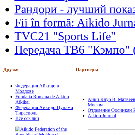
Рандори - лучший показ
Fii în formă: Aikido Jur
TVC21 "Sports Life"
Передача ТВ6 "Кэмпо" 
Друзья
Партнёры
Федерация Айкидо в
Молдове
Fundatia Romana de Aikido
Айки Клуб В. Матвеев
Aikikai
Москва
Федерация Айкидо Цунами
Отделение Оосинкан 
Тирасполь
Aikido Journal
Все ссылки