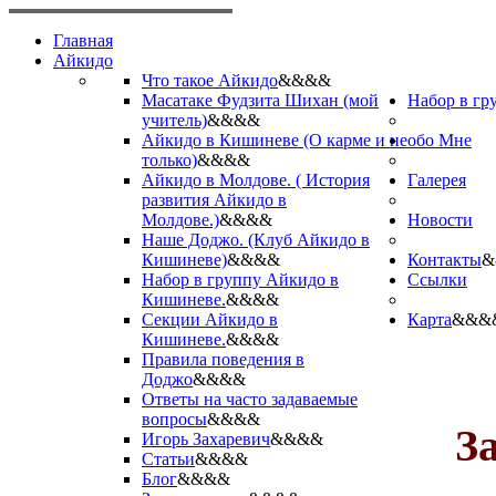
Главная
Айкидо
Что такое Айкидо
&&&&
Масатаке Фудзита Шихан (мой
Набор в гр
учитель)
&&&&
Айкидо в Кишиневе (О карме и не
обо Мне
только)
&&&&
Айкидо в Молдове. ( История
Галерея
развития Айкидо в
Молдове.)
&&&&
Новости
Наше Доджо. (Клуб Айкидо в
Кишиневе)
&&&&
Контакты
&
Набор в группу Айкидо в
Ссылки
Кишиневе.
&&&&
Секции Айкидо в
Карта
&&&
Кишиневе.
&&&&
Правила поведения в
Доджо
&&&&
Ответы на часто задаваемые
вопросы
&&&&
З
Игорь Захаревич
&&&&
Статьи
&&&&
Блог
&&&&