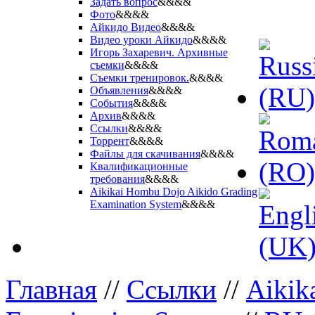
Задать вопрос
&&&&
Фото
&&&&
Айкидо Видео
&&&&
Видео уроки Айкидо
&&&&
Игорь Захаревич. Архивные
съемки
&&&&
Съемки тренировок.
&&&&
Объявления
&&&&
События
&&&&
Архив
&&&&
Ссылки
&&&&
Торрент
&&&&
Файлы для скачивания
&&&&
Квалификационные
требования
&&&&
Aikikai Hombu Dojo Aikido Grading
Examination System
&&&&
Главная
//
Ссылки
//
Aikik