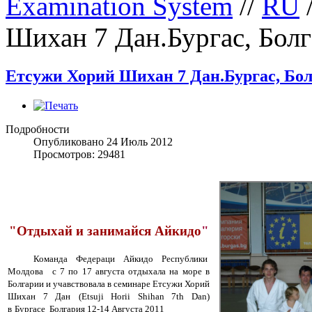
Examination System
//
RU
Шихан 7 Дан.Бургас, Болг
Етсужи Хорий Шихан 7 Дан.Бургас, Болг
Подробности
Опубликовано 24 Июль 2012
Просмотров: 29481
"Отдыхай и занимайся Айкидо
"
Команда Федераци Айкидо Республики
Молдова
с 7 по 17 августа отдыхала на море в
Болгарии и учавствовала в семинаре
Етсужи Хорий
Шихан 7 Дан
(Etsuji Horii Shihan 7th Dan)
в
Бургасе Болгария 12-14 Августа 2011