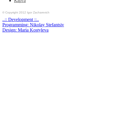
Карта
© Copyright 2012 Igor Zacharevich
..:: Development ::..
Programming: Nikolay Stefantsiv
Design: Maria Kostyleva