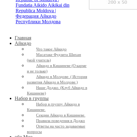
Главная
Айкидо
Что такое Айкидо
Масатаке Фудзита Шихан
(мой учитель)
Айкидо в Кишиневе (О карме
и не только)
Айкидо в Молдове. ( История
развития Айкидо в Молдове.)
Наше Доджо. (Клуб Айкидо в
Кишиневе)
Набор в группы
Набор в группу Айкидо в
Кишиневе.
Секции Айкидо в Кишиневе.
Правила поведения в Доджо
Ответы на часто задаваемые
вопросы
обо Мне